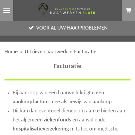
Ga
direct
naar
VOOR AL UW HAARPROBLEMEN
de
hoofdinhoud
Home
»
Uitkiezen haarwerk
»
Facturatie
Facturatie
Bij aankoop van een haarwerk krijgt u een
aankoopfactuur
mee als bewijs van aankoop.
Dit kan dan eventueel dienen om aan te bieden aan
het algemeen
ziekenfonds
en aanvullende
hospitalisatieverzekering
mits het om medische