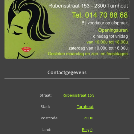
Contactgegevens
Straat:
Rubensstraat 153
Stad:
Turnhout
Postcode:
2300
Land:
België