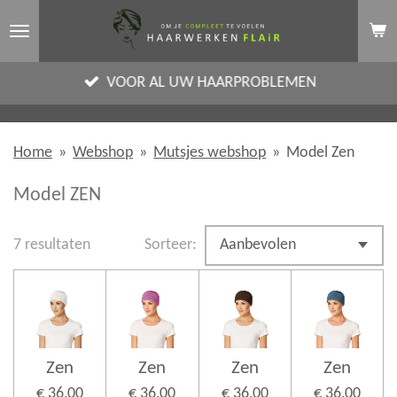
Ga
direct
naar
VOOR AL UW HAARPROBLEMEN
de
hoofdinhoud
Home
»
Webshop
»
Mutsjes webshop
»
Model Zen
Model ZEN
7 resultaten
Sorteer:
Zen
Zen
Zen
Zen
€ 36,00
€ 36,00
€ 36,00
€ 36,00