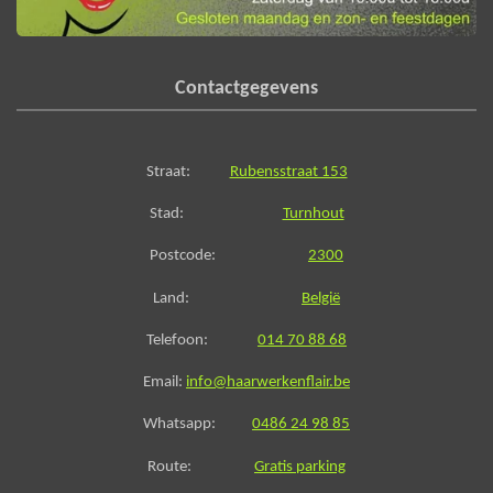
Contactgegevens
Straat:
Rubensstraat 153
Stad:
Turnhout
Postcode:
2300
Land:
België
Telefoon:
014 70 88 68
Email:
info@haarwerkenflair.be
Whatsapp:
0486 24 98 85
Route:
Gratis parking