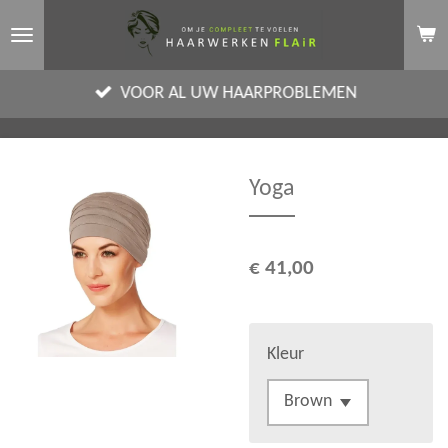
Ga
direct
naar
VOOR AL UW HAARPROBLEMEN
de
hoofdinhoud
Yoga
€ 41,00
Kleur