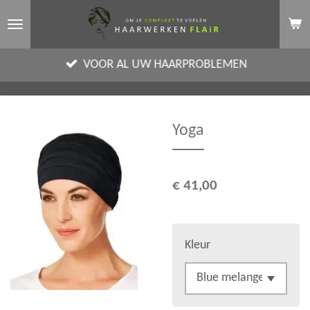
Ga
direct
naar
VOOR AL UW HAARPROBLEMEN
de
hoofdinhoud
Yoga
€ 41,00
Kleur