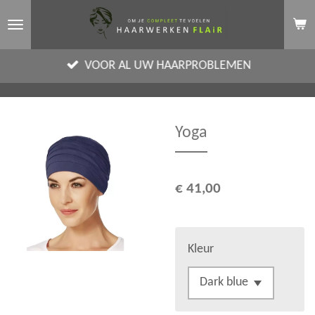
Ga
direct
naar
VOOR AL UW HAARPROBLEMEN
de
hoofdinhoud
Yoga
€ 41,00
Kleur